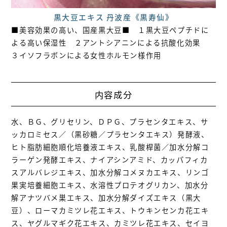
黒大豆エキス 丹波産《黒寿仙》
■美容効果の高い、国産黒大豆■ １黒大豆ペプチドに
よる高い保湿性 ２アントシアニンによる抗酸化効果
３イソフラボンによる女性ホルモン様作用
内容成分
水、ＢＧ、グリセリン、ＤＰＧ、プラセンタエキス、サ
ッカロミセス／（黒砂糖／プラセンタエキス）発酵液、
ヒト脂肪細胞順化培養液エキス、乳酸桿菌／加水分解コ
ラーゲン発酵エキス、ナイアシンアミド、カッパフィカ
スアルバレジエキス、加水分解コメヌカエキス、リンゴ
果実培養細胞エキス、水溶性プロテオグリカン、加水分
解アナツバメ巣エキス、加水分解ダイズエキス（黒大
豆）、ローマカミツレ花エキス、トウキンセンカ花エキ
ス、ヤグルマギク花エキス、カミツレ花エキス、セイヨ